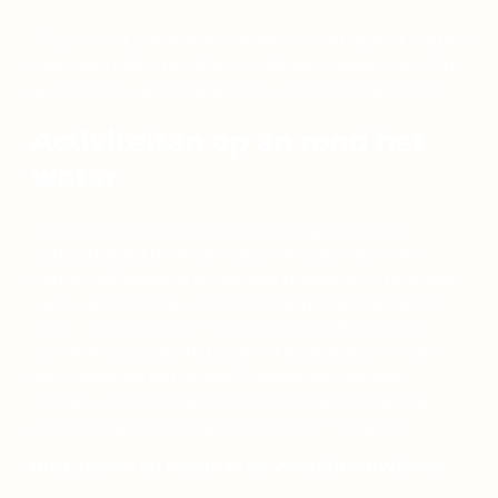
Of je nu wilt zwemmen, relaxen in het gras of luistert
naar het ruisende riet en zingende vogels, hier vind
je alles voor een ontspannen verblijf in eigen land.
Activiteiten op en rond het
water
Ons vakantiehuis aan het water ligt midden in
natuurgebied de Weerribben-Wieden. Voor de
natuurliefhebber is er genoeg te beleven. Huur een
kano, sup of sloep en verken het gebied vanaf het
water. Schijnt de zon? Dan is het een feest om te
zwemmen, pootje te baden of te dobberen in de
zon. Liever op het droge? Ontdek dan de vele
wandel- en fietsroutes, spot bijzondere vogels of
picknick op een rustig plekje tussen het groen.
Rust, ruimte en natuur in de Weerribben-Wieden