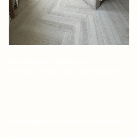
Ervaringen met ons
vakantiehuis aan het water
“Heel rustig, geen auto’s, lekker aan het water. Een
erg prettig huisje, met een mooie grote open
woonkamer en keuken. Er waren kano’s en fietsen
beschikbaar.” – Twan
Beschikbaarheid en tarieven
Wil jij samen met je gezelschap de sfeer, rust en