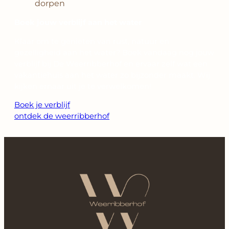
dorpen
Boek jouw verblijf aan het water
Klaar om te genieten van rust, natuur en
gezelligheid aan het water? Boek vandaag nog jouw
verblijf bij De Weerribberhof en ervaar zelf wat een
vakantiehuis aan het water zo bijzonder maakt. Wij
kijken ernaar uit je te verwelkomen!
Boek je verblijf
ontdek de weerribberhof