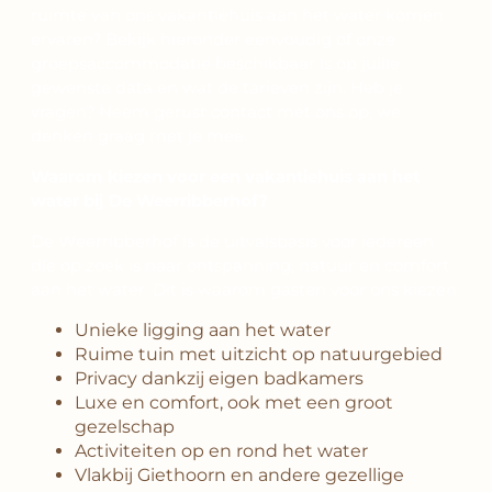
ruimte van ons vakantiehuis aan het water komen
ervaren? Bekijk hieronder eenvoudig of onze
groepsaccommodatie beschikbaar is op jullie
gewenste data en wat de tarieven zijn. Heb je
vragen? Neem gerust contact met ons op, we
denken graag met je mee.
Waarom kiezen voor een vakantiehuis aan het
water bij De Weerribberhof?
De Weerribberhof is de uitvalsbasis voor iedereen
die op zoek is naar ontspanning, natuur en comfort
aan het water. Dit is waarom gasten voor ons kiezen:
Unieke ligging aan het water
Ruime tuin met uitzicht op natuurgebied
Privacy dankzij eigen badkamers
Luxe en comfort, ook met een groot
gezelschap
Activiteiten op en rond het water
Vlakbij Giethoorn en andere gezellige