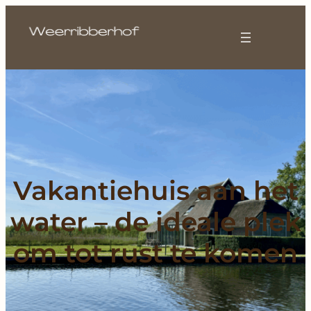
Vakantiehuis aan het
water – de ideale plek
om tot rust te komen