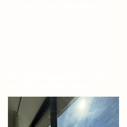
Locatie & bereikbaarheid
Nadat je de auto hebt geparkeerd in Ossenzijl, halen
wij je graag per boot op. Tijdens de overtocht laat je
letterlijk en figuurlijk de stress achter je. Onze
vakantiewoning voelt als een veilige, rustige haven
midden in de natuur. En wil je toch even wat
levendigheid? Dan zijn gezellige dorpjes als
Ossenzijl, Blokzijl en natuurlijk het ‘Venetië van het
Noorden’, Giethoorn , vlakbij.
Een sfeerimpressie van ons
verblijf aan het water