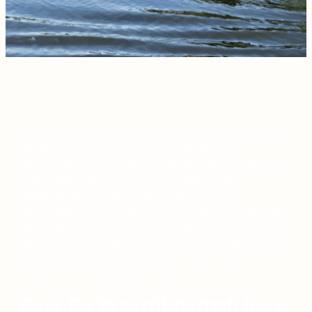
Ben je op zoek naar een vakantiehuis aan het water
om te verblijven met familie, vrienden of om
gewoon even helemaal tot rust te komen? Dan is De
Weerribberhof precies wat je zoekt. Onze
groepsaccommodatie ligt in het prachtige
natuurgebied de Weerribben-Wieden en direct aan
het water. Geniet van de zon in onze ruime tuin en
neem een verfrissende duik vanaf de steiger. Kom jij
ons vakantiehuis aan het water ontdekken? Wij
vertellen je er graag meer over.
Over De Weerribberhof: jouw