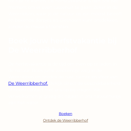
tot rust te komen. De herfstvakantie is dan ook het
moment om er even tussenuit te gaan. Zeker in de
Weerribben, waar je de natuur op zijn mooist beleeft
én bekende dorpjes als Giethoorn kunt ontdekken,
zonder de massa’s toeristen.
Boek jouw herfstvakantie bij
De Weerribberhof
De herfstvakantie is de tijd om even op te laden in
de natuur. Boek jullie weekendje weg in de
Weerribben en ontdek de rust, ruimte en sfeer van
De Weerribberhof.
Bekijk direct de beschikbaarheid
of neem contact met ons op bij vragen. We
verwelkomen je graag dit najaar in ons natuurhuisje
aan het water.
Boeken
Ontdek de Weerribberhof