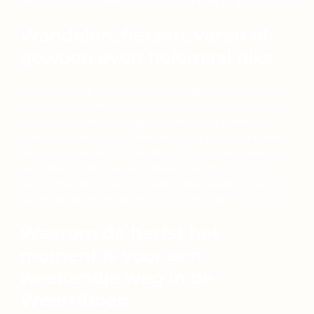
niet nodig voor een knusse avond met je gezelschap.
Wandelen, fietsen, varen of
gewoon even helemaal niks
Iedereen viert vakantie op zijn eigen manier. De een
stapt het liefst meteen op de fiets, terwijl de ander
het natuurgebied graag al wandelend ontdekt.
Goed nieuws: in de Weerribben zijn talloze wandel-,
fiets- en vaarroutes te vinden. En voor wie gewoon
wil relaxen: dat mag ook. Neem plaats in de tuin,
luister naar de vogels en laat je blik dwalen over het
water. In de herfstvakantie hoeft niks en mag alles.
Waarom de herfst het
moment is voor een
weekendje weg in de
Weerribben