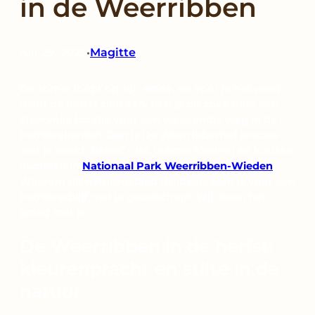
in de Weerribben
juli 29, 2025
Magitte
•
De zomer loopt op zijn einde, en voor je het weet
dient de herfst zich aan. Ben je op zoek naar een
sfeervolle locatie voor een weekendje weg in de
herfstvakantie? Dan is De Weerribberhof precies
wat je zoekt. Beleef rust, warme kleuren en knusse
avonden in
Nationaal Park Weerribben-Wieden
.
Waarom dit natuurgebied de ideale plek is voor een
herfstverblijf met je gezelschap? Wij delen het
graag met je.
De Weerribben in de herfst:
kleurenpracht en stilte in de
natuur