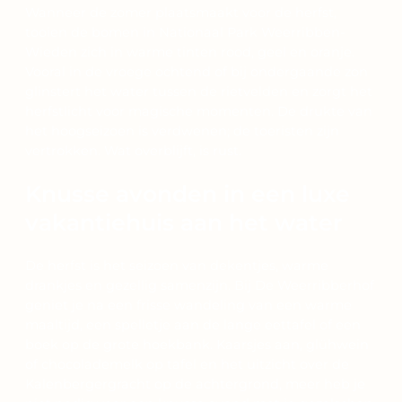
Wanneer de zomer plaatsmaakt voor de herfst,
tooien de bomen in Nationaal Park Weerribben-
Wieden zich in warme tinten rood, geel en oranje.
Vooral in de vroege ochtend of bij ondergaande zon
glinstert het water tussen de rietvelden en zorgt het
herfstlicht voor magische momenten. De drukte van
het hoogseizoen is verdwenen; de toeristen zijn
vertrokken. Wat overblijft, is rust.
Knusse avonden in een luxe
vakantiehuis aan het water
De herfst is het seizoen van dekentjes, warme
drankjes en gezellig samenzijn. Bij De Weerribberhof
geniet je na een frisse wandeling van een warme
maaltijd, een spelletje aan de lange eettafel of een
boek op de grote hoekbank. Kaarsjes aan, glühwein
of chocolademelk op tafel en het uitzicht over de
Kalenbergergracht op de achtergrond, meer heb je